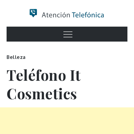
Skip
to
content
Numero de
Menu
Información
Belleza
Teléfono It
Cosmetics