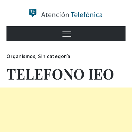
Skip
to
content
Numero de
Menu
Información
Organismos
,
Sin categoría
TELEFONO IEO