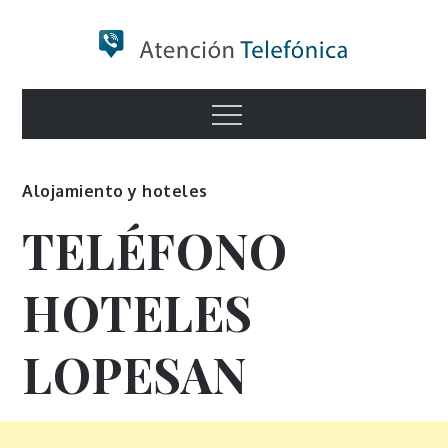
Skip
to
content
Numero de
Menu
Información
Alojamiento y hoteles
TELÉFONO
HOTELES
LOPESAN