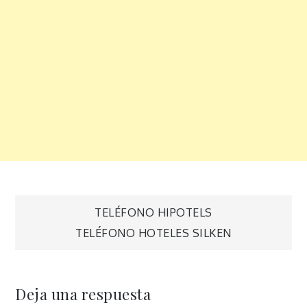
Navegación
TELÉFONO HIPOTELS
TELÉFONO HOTELES SILKEN
de
entradas
Deja una respuesta