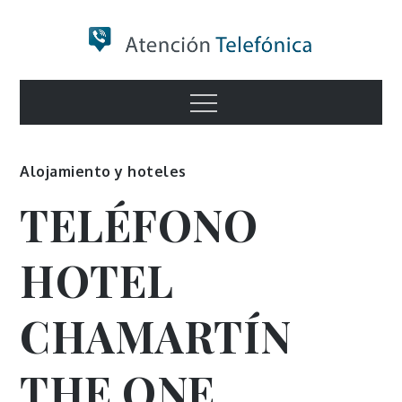
Skip
to
content
Numero de
Menu
Información
Alojamiento y hoteles
TELÉFONO
HOTEL
CHAMARTÍN
THE ONE