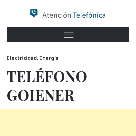
Skip
to
content
Numero de
Menu
Información
Electricidad
,
Energía
TELÉFONO
GOIENER