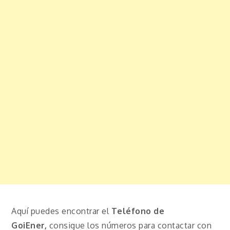
Aquí puedes encontrar el
Teléfono de
GoiEner,
consigue los números para contactar con