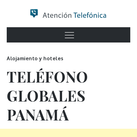
Skip
to
content
Numero de
Menu
Información
Alojamiento y hoteles
TELÉFONO
GLOBALES
PANAMÁ