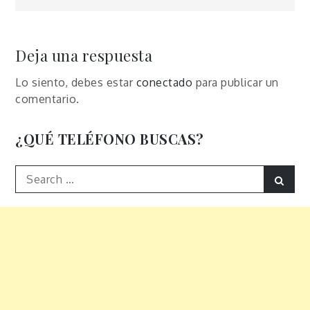
de
entradas
Deja una respuesta
Lo siento, debes estar
conectado
para publicar un
comentario.
¿QUÉ TELÉFONO BUSCAS?
Search
Sear
for: