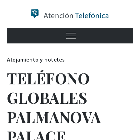
Skip
to
content
Numero de
Menu
Información
Alojamiento y hoteles
TELÉFONO
GLOBALES
PALMANOVA
PALACE