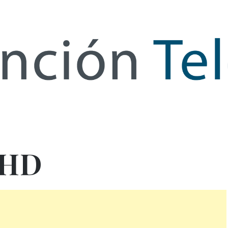
de Infor
GHD