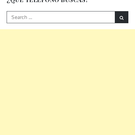
Search
Sear
for: