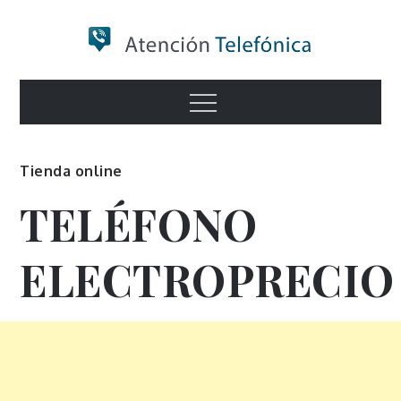
Skip
to
content
Numero de
Menu
Información
Tienda online
TELÉFONO
ELECTROPRECIO