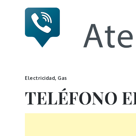
Skip
to
content
Numero 
Electricidad
,
Gas
TELÉFONO E