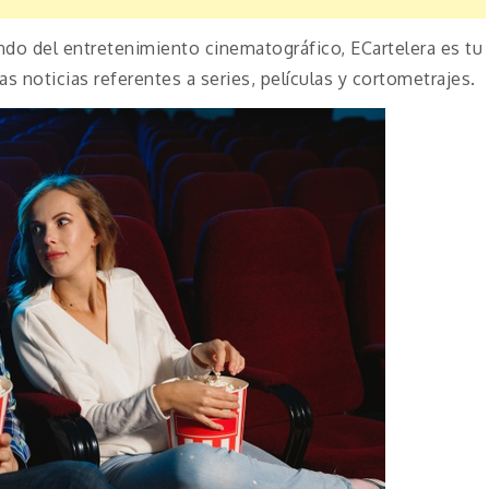
do del entretenimiento cinematográfico, ECartelera es tu
as noticias referentes a series, películas y cortometrajes.