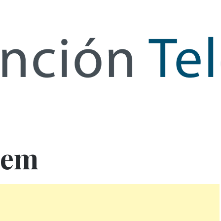
de Infor
uem