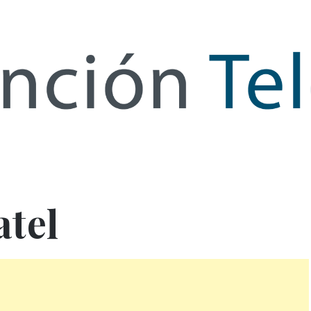
de Infor
atel