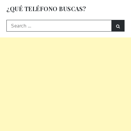
entradas
¿QUÉ TELÉFONO BUSCAS?
Search
Sear
for: