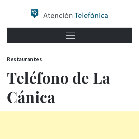
Skip
to
content
Numero de
Menu
Información
Restaurantes
Teléfono de La
Cánica