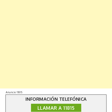
Anuncio 11815
INFORMACIÓN TELEFÓNICA
LLAMAR A 11815
Copyright © 2019 | All Rights Reserved. Fabulist by
Shark