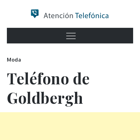
Skip
to
content
Numero de
Menu
Información
Moda
Teléfono de
Goldbergh