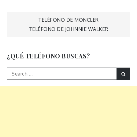
Navegación
TELÉFONO DE MONCLER
TELÉFONO DE JOHNNIE WALKER
de
entradas
¿QUÉ TELÉFONO BUSCAS?
Search
Sear
for: