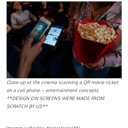
Close-up at the cinema scanning a QR movie ticket
on a cell phone – entertainment concepts.
**DESIGN ON SCREENS WERE MADE FROM
SCRATCH BY US**
Imagen a efectos decorativos(**)