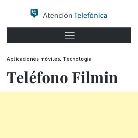
Skip
to
content
Numero de
Menu
Información
Aplicaciones móviles
,
Tecnología
Teléfono Filmin