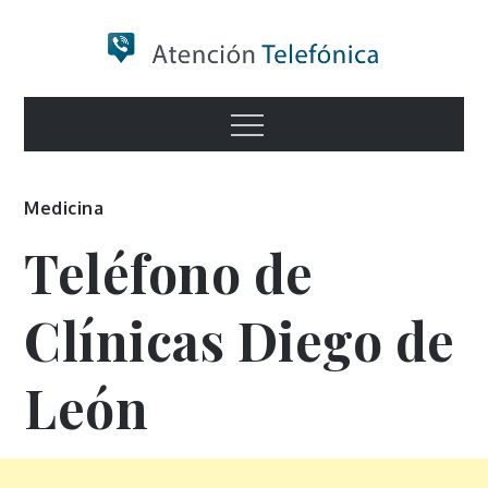
Skip
to
content
Numero de
Menu
Información
Medicina
Teléfono de
Clínicas Diego de
León