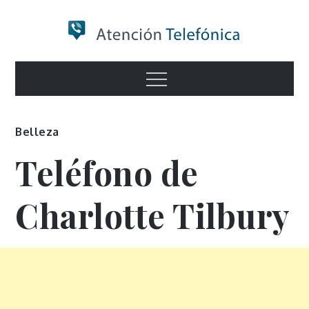
Skip
to
content
Numero de
Menu
Información
Belleza
Teléfono de
Charlotte Tilbury