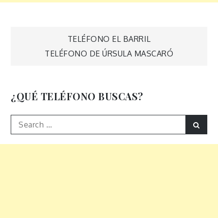
Navegación
TELÉFONO EL BARRIL
TELÉFONO DE ÚRSULA MASCARÓ
de
entradas
¿QUÉ TELÉFONO BUSCAS?
Search
Sear
for: