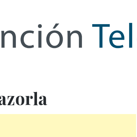
de Infor
azorla