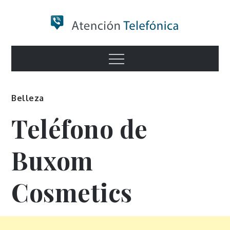
Skip
to
content
Numero de
Menu
Información
Belleza
Teléfono de
Buxom
Cosmetics