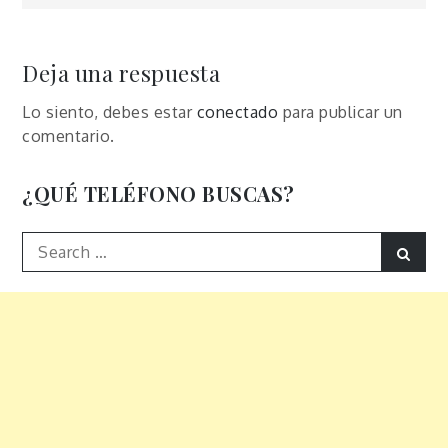
de
entradas
Deja una respuesta
Lo siento, debes estar
conectado
para publicar un
comentario.
¿QUÉ TELÉFONO BUSCAS?
Search
Sear
for: