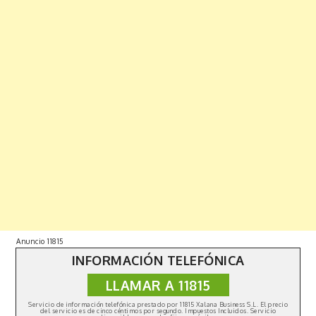
Anuncio 11815
INFORMACIÓN TELEFÓNICA
LLAMAR A 11815
Copyright © 2019 | All Rights Reserved. Fabulist by
Shark
Themes
|
Política de privacidad
Servicio de información telefónica prestado por 11815 Xalana Business S.L. El precio
del servicio es de cinco céntimos por segundo. Impuestos Incluidos. Servicio