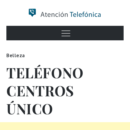
Skip
to
content
Numero de
Menu
Información
Belleza
TELÉFONO
CENTROS
ÚNICO