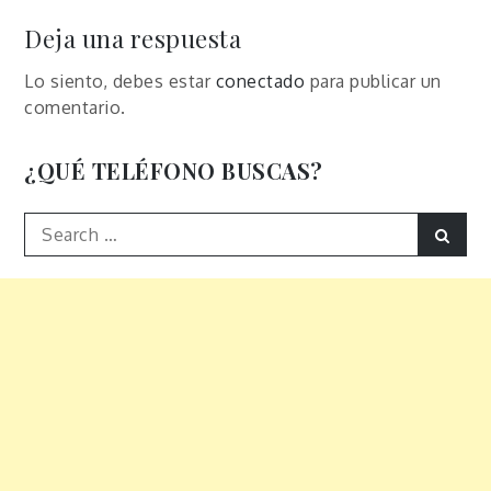
entradas
Deja una respuesta
Lo siento, debes estar
conectado
para publicar un
comentario.
¿QUÉ TELÉFONO BUSCAS?
Search
Sear
for: