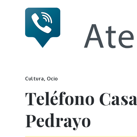
Skip
to
content
Numero 
Cultura
,
Ocio
Teléfono Cas
Pedrayo