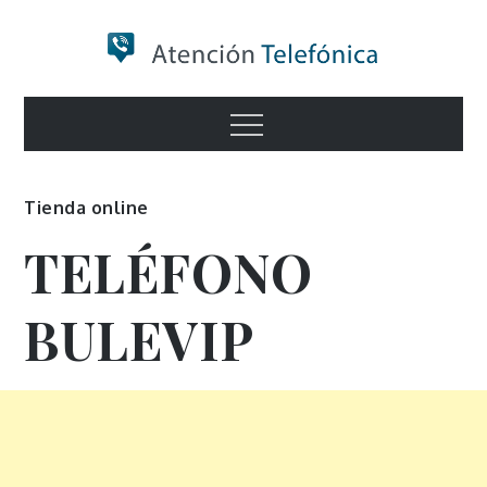
Skip
to
content
Numero de
Menu
Información
Tienda online
TELÉFONO
BULEVIP