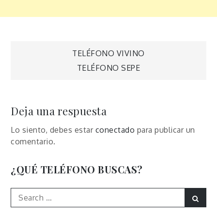
Navegación
TELÉFONO VIVINO
TELÉFONO SEPE
de
entradas
Deja una respuesta
Lo siento, debes estar
conectado
para publicar un
comentario.
¿QUÉ TELÉFONO BUSCAS?
Search
Sear
for: