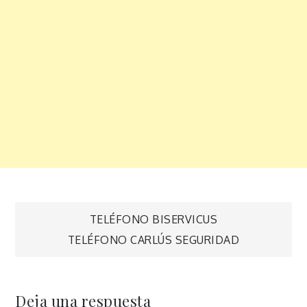
Navegación
TELÉFONO BISERVICUS
TELÉFONO CARLÚS SEGURIDAD
de
entradas
Deja una respuesta