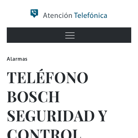
Skip
to
content
Numero de
Menu
Información
Alarmas
TELÉFONO
BOSCH
SEGURIDAD Y
CONTROL