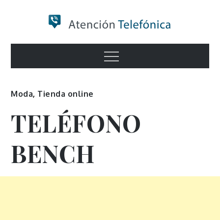
Skip
to
content
Numero de
Menu
Información
Moda
,
Tienda online
TELÉFONO
BENCH