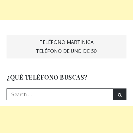
Navegación
TELÉFONO MARTINICA
TELÉFONO DE UNO DE 50
de
entradas
¿QUÉ TELÉFONO BUSCAS?
Search
Sear
for: