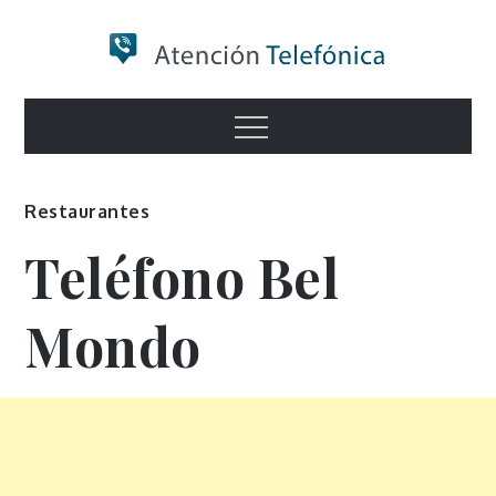
Skip
to
content
Numero de
Menu
Información
Restaurantes
Teléfono Bel
Mondo