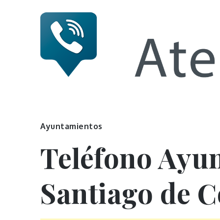
Skip
to
content
Numero 
Ayuntamientos
Teléfono Ayu
Santiago de 