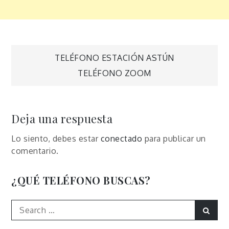
Navegación
TELÉFONO ESTACIÓN ASTÚN
TELÉFONO ZOOM
de
entradas
Deja una respuesta
Lo siento, debes estar
conectado
para publicar un
comentario.
¿QUÉ TELÉFONO BUSCAS?
Search
Sear
for: