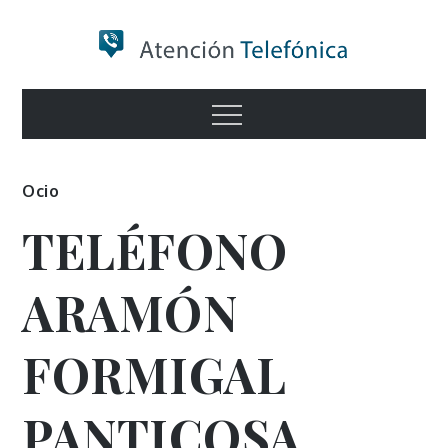
Skip
to
content
Numero de
Menu
Información
Ocio
TELÉFONO
ARAMÓN
FORMIGAL
PANTICOSA