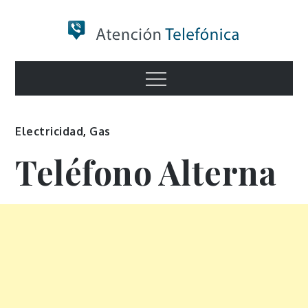
Skip
to
content
Numero de
Menu
Información
Electricidad
,
Gas
Teléfono Alterna