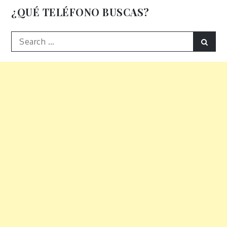
entradas
¿QUÉ TELÉFONO BUSCAS?
Search
Sear
for: