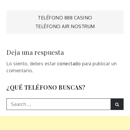
Navegación
TELÉFONO 888 CASINO
TELÉFONO AIR NOSTRUM
de
entradas
Deja una respuesta
Lo siento, debes estar
conectado
para publicar un
comentario.
¿QUÉ TELÉFONO BUSCAS?
Search
Sear
for: