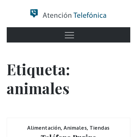
Skip
to
content
Numero de
Menu
Información
Etiqueta:
animales
Alimentación
,
Animales
,
Tiendas