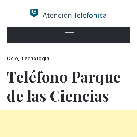
Skip
to
content
Numero de
Menu
Información
Ocio
,
Tecnología
Teléfono Parque
de las Ciencias