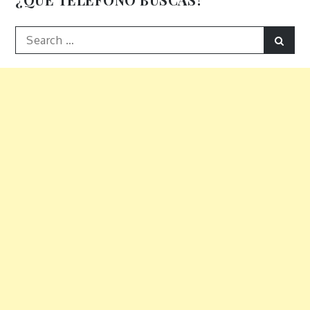
Search
Sear
for: