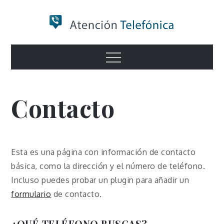
Skip
to
content
Numero de
Menu
Información
Contacto
Esta es una página con información de contacto
básica, como la dirección y el número de teléfono.
Incluso puedes probar un plugin para añadir un
formulario
de contacto.
¿QUÉ TELÉFONO BUSCAS?