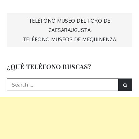
Navegación
TELÉFONO MUSEO DEL FORO DE
CAESARAUGUSTA
de
TELÉFONO MUSEOS DE MEQUINENZA
entradas
¿QUÉ TELÉFONO BUSCAS?
Search
Sear
for: