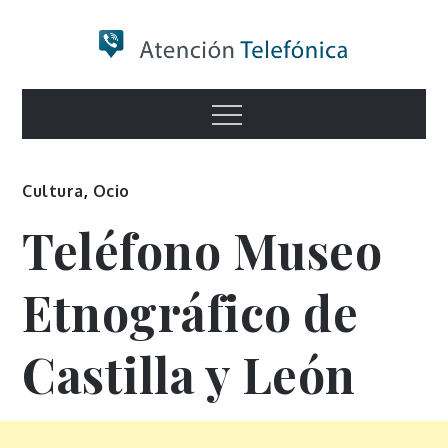
Skip
to
content
Numero de
Menu
Información
Cultura
,
Ocio
Teléfono Museo
Etnográfico de
Castilla y León