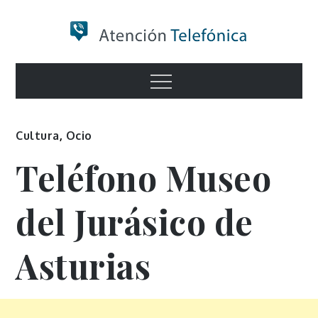
Skip
to
content
Numero de
Menu
Información
Cultura
,
Ocio
Teléfono Museo
del Jurásico de
Asturias