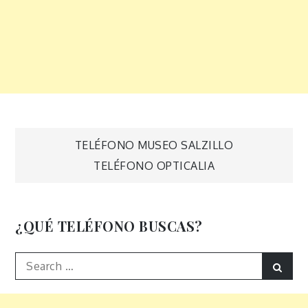
Navegación
TELÉFONO MUSEO SALZILLO
TELÉFONO OPTICALIA
de
entradas
¿QUÉ TELÉFONO BUSCAS?
Search
Sear
for: