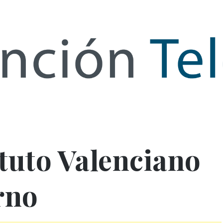
de Infor
ituto Valenciano
rno