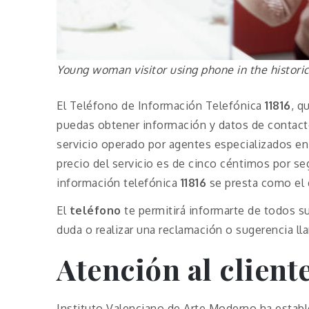
Young woman visitor using phone in the histor
El Teléfono de Información Telefónica
11816
, q
puedas obtener información y datos de contact
servicio operado por agentes especializados en 
precio del servicio es de cinco céntimos por seg
información telefónica
11816
se presta como el
El
teléfono
te permitirá informarte de todos s
duda o realizar una reclamación o sugerencia l
Atención al client
Instituto Valenciano de Arte Moderno ha establ