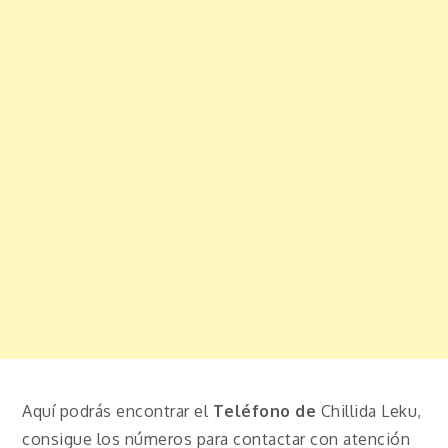
Aquí podrás encontrar el
Teléfono de
Chillida Leku,
consigue los números para contactar con atención