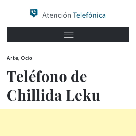
Skip
to
content
Numero de
Menu
Información
Arte
,
Ocio
Teléfono de
Chillida Leku