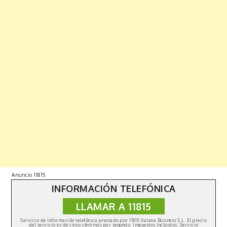
Anuncio 11815
INFORMACIÓN TELEFÓNICA
LLAMAR A 11815
Copyright © 2019 | All Rights Reserved. Fabulist by
Shark
Themes
|
Política de privacidad
Servicio de información telefónica prestado por 11815 Xalana Business S.L. El precio
del servicio es de cinco céntimos por segundo. Impuestos Incluidos. Servicio