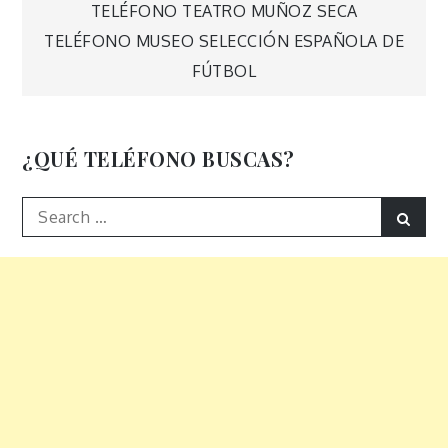
Navegación
TELÉFONO TEATRO MUÑOZ SECA
TELÉFONO MUSEO SELECCIÓN ESPAÑOLA DE
de
FÚTBOL
entradas
¿QUÉ TELÉFONO BUSCAS?
Search
Sear
for: