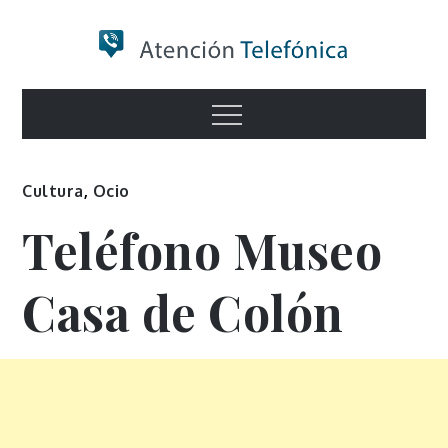
Skip
to
content
Numero de
Menu
Información
Cultura
,
Ocio
Teléfono Museo
Casa de Colón