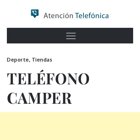
Skip
to
content
Numero de
Menu
Información
Deporte
,
Tiendas
TELÉFONO
CAMPER